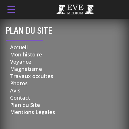
PLAN DU SITE
Accueil
Mon histoire
Voyance
Magnétisme
Travaux occultes
Photos
Avis
Contact
Plan du Site
Mentions Légales